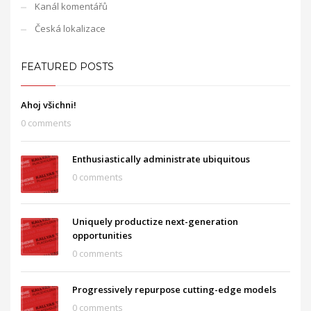
Kanál komentářů
Česká lokalizace
FEATURED POSTS
Ahoj všichni!
0 comments
Enthusiastically administrate ubiquitous
0 comments
Uniquely productize next-generation
opportunities
0 comments
Progressively repurpose cutting-edge models
0 comments