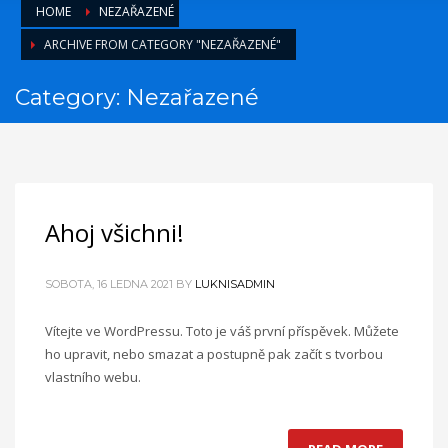
HOME
NEZAŘAZENÉ
ARCHIVE FROM CATEGORY "NEZAŘAZENÉ"
Category: Nezařazené
Ahoj všichni!
SOBOTA, 16 LEDNA 2021
BY
LUKNISADMIN
Vítejte ve WordPressu. Toto je váš první příspěvek. Můžete
ho upravit, nebo smazat a postupně pak začít s tvorbou
vlastního webu.